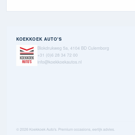
KOEKKOEK AUTO'S
Blokdrukweg 5a, 4104 BD Culemborg
+31 (0)6 28 34 72 00
info@koekkoekautos.nl
© 2026 Koekkoek Auto's. Premium occasions, eerlijk advies.