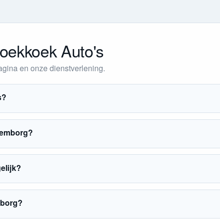
Koekkoek Auto's
gina en onze dienstverlening.
s?
ulemborg?
elijk?
mborg?