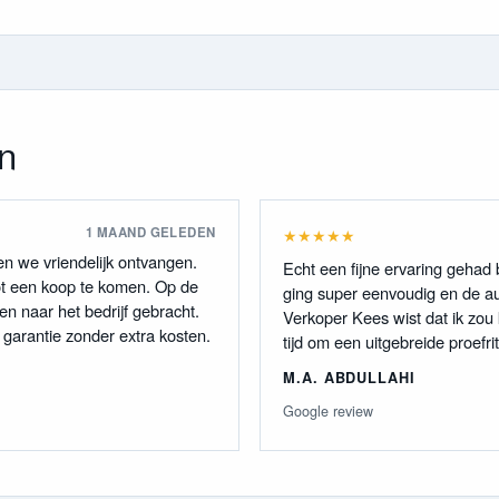
n
1 MAAND GELEDEN
★
★
★
★
★
den we vriendelijk ontvangen.
Echt een fijne ervaring gehad
tot een koop te komen. Op de
ging super eenvoudig en de aut
n naar het bedrijf gebracht.
Verkoper Kees wist dat ik zou 
arantie zonder extra kosten.
tijd om een uitgebreide proefr
M.A. ABDULLAHI
Google review