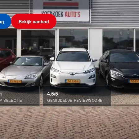
ng
Bekijk aanbod
n
4.5/5
P SELECTIE
GEMIDDELDE REVIEWSCORE