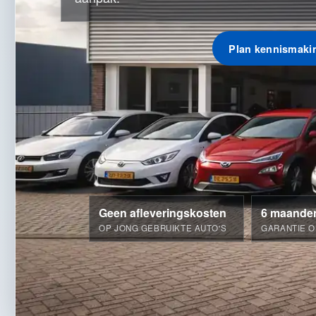
Plan kennismaki
Geen afleveringskosten
6 maande
OP JONG GEBRUIKTE AUTO'S
GARANTIE O